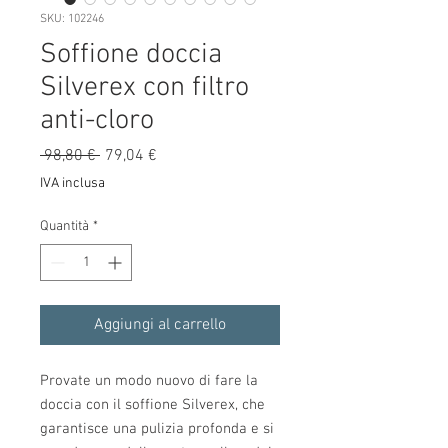
SKU: 102246
Soffione doccia
Silverex con filtro
anti-cloro
Prezzo
Prezzo
 98,80 € 
79,04 €
regolare
scontato
IVA inclusa
Quantità
*
Aggiungi al carrello
Provate un modo nuovo di fare la
doccia con il soffione Silverex, che
garantisce una pulizia profonda e si