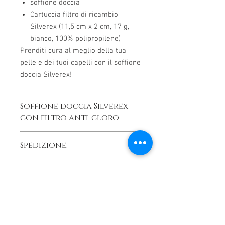
soffione doccia
Cartuccia filtro di ricambio
Silverex (11,5 cm x 2 cm, 17 g,
bianco, 100% polipropilene)
Prenditi cura al meglio della tua
pelle e dei tuoi capelli con il soffione
doccia Silverex!
Soffione doccia Silverex
con filtro anti-cloro
Soffione doccia Silverex con filtro al
Spedizione:
cloro – Per una pelle sana e capelli
lucenti, doccetta con risparmio idrico del
Consegna gratuita in Germania
30%, funzione massaggio, adatta a bassa
pressione
Peso: 180 g
Dimensioni: 250 x 80 x 50 mm